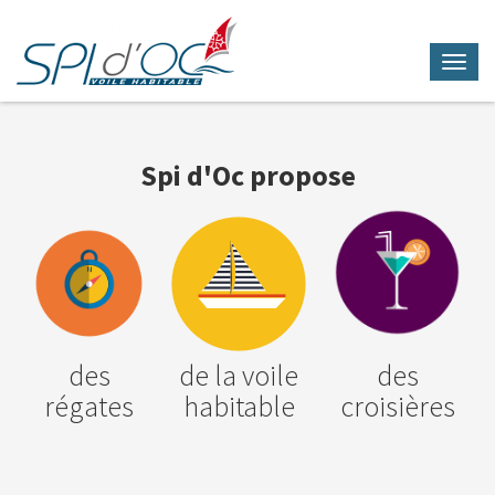
Toggl
navig
Aller
au
contenu
Spi d'Oc propose
principal
des
de la voile
des
régates
habitable
croisières